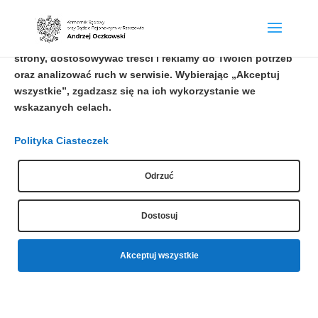
Twoja prywatność jest dla nas ważna!
Pliki cookie pomagają nam usprawnić korzystanie ze
strony, dostosowywać treści i reklamy do Twoich potrzeb
oraz analizować ruch w serwisie. Wybierając „Akceptuj
wszystkie”, zgadzasz się na ich wykorzystanie we
Do pobrania
wskazanych celach.
Polityka Ciasteczek
Kancelaria Komornika
Sądowego nr XXIII przy Sądzie
Odrzuć
Rejonowym w Rzeszowie
Dostosuj
Akceptuj wszystkie